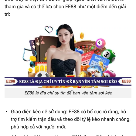
tham gia và có thể lựa chọn EE88 như một điểm đến giải
trí:
EE88 là địa chỉ uy tín để bạn yên tâm soi kèo
Giao diện kèo dễ sử dụng: EE88 có bố cục rõ ràng, hỗ
trợ tìm kiếm trận đấu và theo dõi tỷ lệ kèo nhanh chóng,
phù hợp cả với người mới.