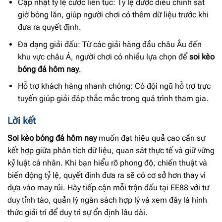
Cập nhật tỷ lệ cược liên tục: Tỷ lệ được điều chỉnh sát
giờ bóng lăn, giúp người chơi có thêm dữ liệu trước khi
đưa ra quyết định.
Đa dạng giải đấu: Từ các giải hàng đầu châu Âu đến
khu vực châu Á, người chơi có nhiều lựa chọn để
soi kèo
bóng đá hôm nay
.
Hỗ trợ khách hàng nhanh chóng: Có đội ngũ hỗ trợ trực
tuyến giúp giải đáp thắc mắc trong quá trình tham gia.
Lời kết
Soi kèo bóng đá hôm nay
muốn đạt hiệu quả cao cần sự
kết hợp giữa phân tích dữ liệu, quan sát thực tế và giữ vững
kỷ luật cá nhân. Khi bạn hiểu rõ phong độ, chiến thuật và
biến động tỷ lệ, quyết định đưa ra sẽ có cơ sở hơn thay vì
dựa vào may rủi. Hãy tiếp cận mỗi trận đấu tại EE88 với tư
duy tỉnh táo, quản lý ngân sách hợp lý và xem đây là hình
thức giải trí để duy trì sự ổn định lâu dài.