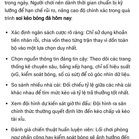
trong ngày. Người chơi nên dành thời gian chuẩn bị kỹ
lưỡng để hạn chế rủi ro, nâng cao độ chính xác trong quá
trình
soi kèo bóng đá hôm nay
:
Xác định ngân sách cược rõ ràng: Chỉ sử dụng khoản
tiền nhàn rỗi, chia vốn theo từng trận thay vì dồn toàn
bộ vào một lựa chọn duy nhất.
Chọn nguồn thông tin đáng tin cậy: Theo dõi các trang
thống kê chuyên sâu, bảng xếp hạng, chỉ số hiệu suất
(xG, kiểm soát bóng, số cú sút) để có góc nhìn dữ liệu.
So sánh nhiều nhà cái: Đối chiếu tỷ lệ giữa các nhà cái
khác nhau để tìm mức kèo và tỷ lệ trả thưởng tốt nhất.
Xem đội hình dự kiến sát giờ thi đấu: Đội hình ra sân
chính thức thường quyết định lớn đến kèo chấp và kèo
tài xỉu.
Đánh giá chiến thuật huấn luyện viên: Lối chơi phòng
ngự phản công hay kiểm soát bóng sẽ ảnh hưởng đến