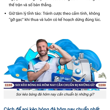
thế trận và số bàn thắng.
Giữ tâm lý tỉnh táo: Tránh cược theo cảm tính, không
“gỡ gạc” khi thua và luôn có kế hoạch dừng đúng lúc.
Soi kèo bóng đá hôm nay cần chuẩn bị những gì?
Cách để soi kèo bóng đá hôm nay chuẩn nhất