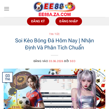
Bỏ
qua
nội
dung
ĐĂNG KÝ
ĐĂNG NHẬP
TIN TỨC
Soi Kèo Bóng Đá Hôm Nay | Nhận
Định Và Phân Tích Chuẩn
ĐĂNG VÀO
03.06.2026
BỞI
SEO
03
Th6