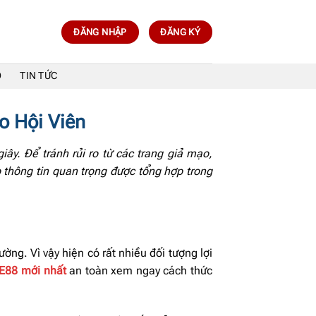
ĐĂNG NHẬP
ĐĂNG KÝ
O
TIN TỨC
o Hội Viên
ây. Để tránh rủi ro từ các trang giả mạo,
thông tin quan trọng được tổng hợp trong
ờng. Vì vậy hiện có rất nhiều đối tượng lợi
EE88 mới nhất
an toàn xem ngay cách thức