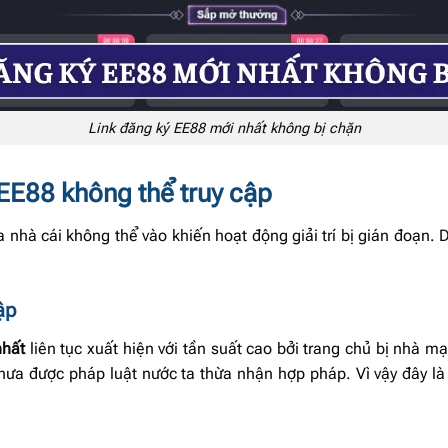
Link đăng ký EE88 mới nhất không bị chặn
EE88 không thể truy cập
nhà cái không thể vào khiến hoạt động giải trí bị gián đoạn. D
ập
nhất
liên tục xuất hiện với tần suất cao bởi trang chủ bị nhà m
n chưa được pháp luật nước ta thừa nhận hợp pháp. Vì vậy đây 