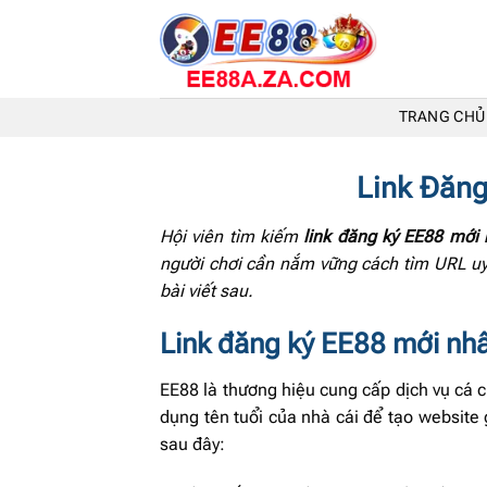
Bỏ
qua
nội
dung
TRANG CHỦ
Link Đăng
Hội viên tìm kiếm
link đăng ký EE88 mới 
người chơi cần nắm vững cách tìm URL uy 
bài viết sau.
Link đăng ký EE88 mới nhấ
EE88 là thương hiệu cung cấp dịch vụ cá cượ
dụng tên tuổi của nhà cái để tạo websit
sau đây: