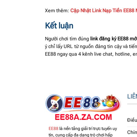
Xem thêm:
Cập Nhật Link Nạp Tiền EE88 
Kết luận
Người chơi tìm đúng
link đăng ký EE88 mớ
ý chỉ lấy URL từ nguồn đáng tin cậy và t
EE88 ngay qua 4 kênh live chat, hotline, 
LI
Điều
EE88
là nền tảng giải trí trực tuyến uy
Chín
tín, cung cấp đa dạng trò chơi hấp