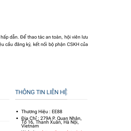
hấp dẫn. Để thao tác an toàn, hội viên lưu
yêu cầu đăng ký, kết nối bộ phận CSKH của
THÔNG TIN LIÊN HỆ
Thương Hiệu : EE88
Địa Chỉ : 279A P. Quan Nhân,
Tổ 16, Thanh Xuân, Hà Nội,
Vietnam