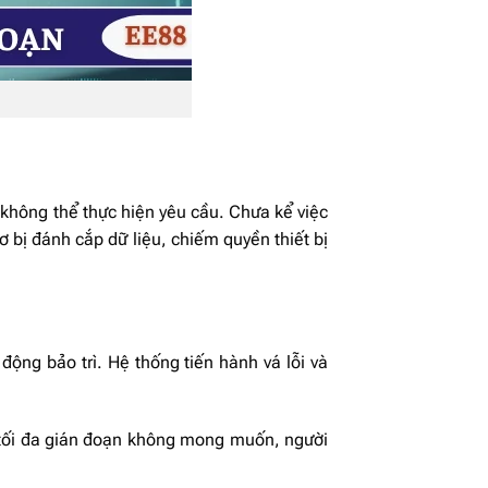
 không thể thực hiện yêu cầu. Chưa kể việc
ơ bị đánh cắp dữ liệu, chiếm quyền thiết bị
ộng bảo trì. Hệ thống tiến hành vá lỗi và
ế tối đa gián đoạn không mong muốn, người