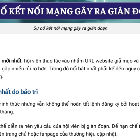
Sự cố kết nối mạng gây ra gián đoạn
8 mới nhất
, hội viên thao tác vào nhầm URL website giả mạo và
 gặp nhiều rủi ro hơn. Trong đó nổi bật nhất phải kể đến nguy c
g.
nhất do bảo trì
ính thức nhưng vẫn không thể hoàn tất lệnh đăng ký bởi hoạt đ
 tháng.
thể diễn ra nên yêu cầu của hội viên bị gián đoạn. Để hạn ch
trên trang chủ hoặc fanpage của thương hiệu cập nhật.