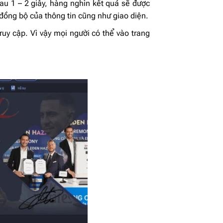
sau 1 – 2 giây, hàng nghìn kết quả sẽ được
 đồng bộ của thông tin cũng như giao diện.
ruy cập. Vì vậy mọi người có thể vào trang