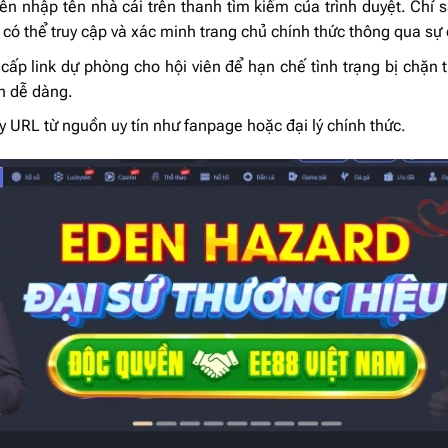
iên nhập tên nhà cái trên thanh tìm kiếm của trình duyệt. Chỉ 
 có thể truy cập và xác minh trang chủ chính thức thông qua sự
ấp link dự phòng cho hội viên để hạn chế tình trạng bị chặn t
ản dễ dàng.
y URL từ nguồn uy tín như fanpage hoặc đại lý chính thức.