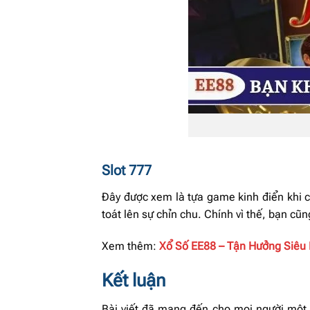
Slot 777
Đây được xem là tựa game kinh điển khi 
toát lên sự chỉn chu. Chính vì thế, bạn c
Xem thêm:
Xổ Số EE88 – Tận Hưởng Siêu 
Kết luận
Bài viết đã mang đến cho mọi người một 