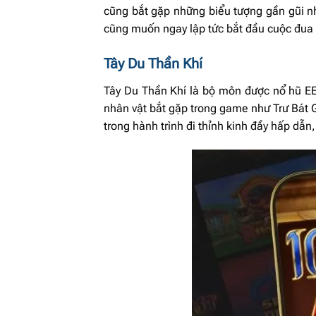
cũng bắt gặp những biểu tượng gần gũi n
cũng muốn ngay lập tức bắt đầu cuộc đua 
Tây Du Thần Khí
Tây Du Thần Khí là bộ môn được nổ hũ EE
nhân vật bắt gặp trong game như Trư Bát 
trong hành trình đi thỉnh kinh đầy hấp dẫn