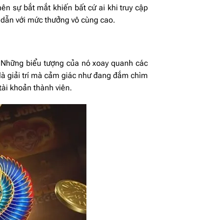
 sự bắt mắt khiến bất cứ ai khi truy cập
 dẫn với mức thưởng vô cùng cao.
. Những biểu tượng của nó xoay quanh các
là giải trí mà cảm giác như đang đắm chìm
tài khoản thành viên.