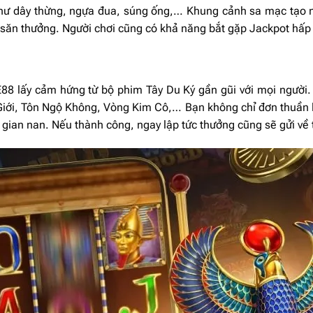
hư dây thừng, ngựa đua, súng ống,… Khung cảnh sa mạc tạo nên
săn thưởng. Người chơi cũng có khả năng bắt gặp Jackpot hấp
88 lấy cảm hứng từ bộ phim Tây Du Ký gần gũi với mọi người
Giới, Tôn Ngộ Không, Vòng Kim Cô,… Bạn không chỉ đơn thuần 
, gian nan. Nếu thành công, ngay lập tức thưởng cũng sẽ gửi về 