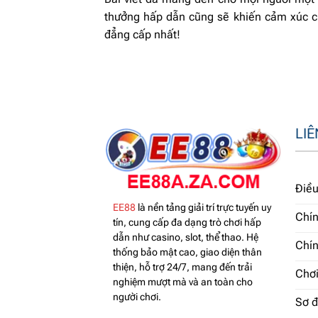
thưởng hấp dẫn cũng sẽ khiến cảm xúc c
đẳng cấp nhất!
LI
Điều
EE88
là nền tảng giải trí trực tuyến uy
Chín
tín, cung cấp đa dạng trò chơi hấp
dẫn như casino, slot, thể thao. Hệ
Chín
thống bảo mật cao, giao diện thân
thiện, hỗ trợ 24/7, mang đến trải
Chơi
nghiệm mượt mà và an toàn cho
người chơi.
Sơ đ