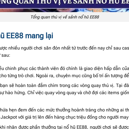
Tổng quan thú vị về sảnh nổ hũ EE88
hũ EE88 mang lại
 được nhiều người chơi săn đón nhất từ trước đến nay chỉ sau c
 sau:
điều chinh phục các thành viên đó chính là giao diện hấp dẫn c
cho từng trò chơi. Ngoài ra, chuyên mục cũng bố trí ấn tượng để
, bạn sẽ hoàn toàn đắm chìm trong các vòng quay thú vị. Tại đ
ự hào hứng. Chỉ việc quay vòng quay và chờ đợi các items giốn
hứa hẹn đem đến các mức thưởng hoành tráng cho những ai tha
 Jackpot với giá trị lên đến hàng chục triệu đồng cho người ma
hi nhận được phần thưởng tại nổ hũ EE88, người chơi sẽ được