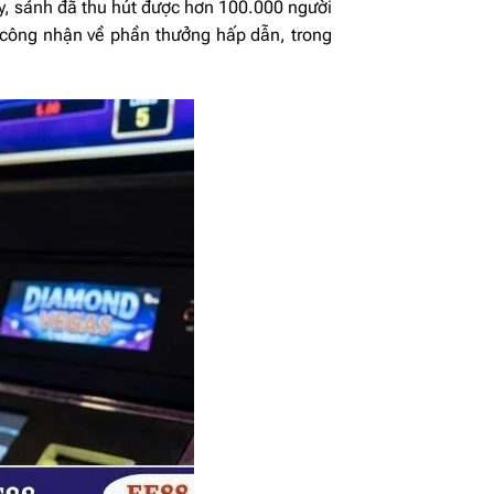
y, sảnh đã thu hút được hơn 100.000 người
 công nhận về phần thưởng hấp dẫn, trong