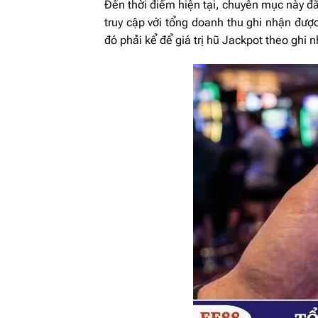
Đến thời điểm hiện tại, chuyên mục này đ
truy cập với tổng doanh thu ghi nhận đư
đó phải kể để giá trị hũ Jackpot theo ghi