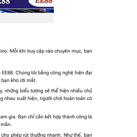
asino. Mỗi khi truy cập vào chuyên mục, bạn
ủa EE88. Chúng tôi bằng công nghệ hiện đại
 bạn khó rời mắt.
ây, những biểu tượng sẽ thể hiện nhiều chủ
g nhau xuất hiện, người chơi hoàn toàn có
m gia. Bạn chỉ cần kết hợp thành công là
y mắn.
 cho phép rút thưởng nhanh. Như thế, bạn