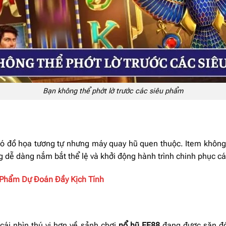
Bạn không thể phớt lờ trước các siêu phẩm
có đồ họa tương tự nhưng máy quay hũ quen thuộc. Item không
ũng dễ dàng nắm bắt thể lệ và khởi động hành trình chinh phục c
Phẩm Dự Đoán Đầy Kịch Tính
cái nhìn thú vị hơn về sảnh chơi
nổ hũ EE88
đang được săn đó