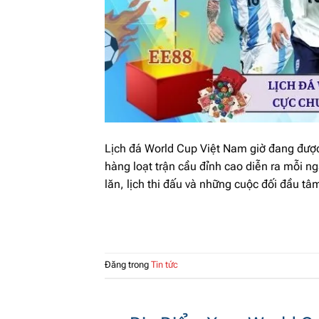
Lịch đá World Cup Việt Nam giờ đang đượ
hàng loạt trận cầu đỉnh cao diễn ra mỗi n
lăn, lịch thi đấu và những cuộc đối đầu t
Đăng trong
Tin tức