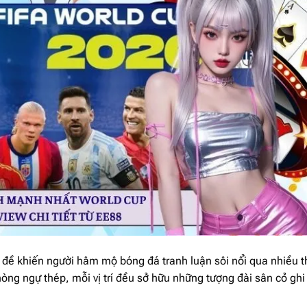
 đề khiến người hâm mộ bóng đá tranh luận sôi nổi qua nhiều t
òng ngự thép, mỗi vị trí đều sở hữu những tượng đài sân cỏ ghi