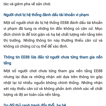
tác và gièm pha về sân chơi.
Người chơi bị hệ thống đánh dấu tài khoản vi phạm
Một số người chơi do bị hệ thống EE88 đánh dấu tài khoản
vi phạm đã tung ra những tin đồn không có căn cứ. Mục
đích chính là để trút giận và hạ bệ chất lượng nền tảng trên
thị trường. Những thông tin này thường thiếu căn cứ và
không có chứng cứ cụ thể để xác định.
Thông tin EE88 lừa đảo từ người chưa từng tham gia nền
tảng
Một số người chơi chưa từng tham gia nền tảng EE88
nhưng lại đưa ra những nhận xét dựa trên thông tin góp
nhặt lại từ nhiều nguồn không chính thống. Những nhận
xét này thiếu căn cứ và không phản ánh chính xác về chất
lượng và độ an toàn của nền tảng.
Do đối thủ cạnh tranh đồn thổi, hạ bệ