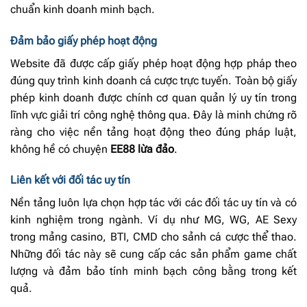
chuẩn kinh doanh minh bạch.
Đảm bảo giấy phép hoạt động
Website đã được cấp giấy phép hoạt động hợp pháp theo
đúng quy trình kinh doanh cá cược trực tuyến. Toàn bộ giấy
phép kinh doanh được chính cơ quan quản lý uy tín trong
lĩnh vực giải trí công nghệ thông qua. Đây là minh chứng rõ
ràng cho việc nền tảng hoạt động theo đúng pháp luật,
không hề có chuyện
EE88 lừa đảo
.
Liên kết với đối tác uy tín
Nền tảng luôn lựa chọn hợp tác với các đối tác uy tín và có
kinh nghiệm trong ngành. Ví dụ như MG, WG, AE Sexy
trong mảng casino, BTI, CMD cho sảnh cá cược thể thao.
Những đối tác này sẽ cung cấp các sản phẩm game chất
lượng và đảm bảo tính minh bạch công bằng trong kết
quả.