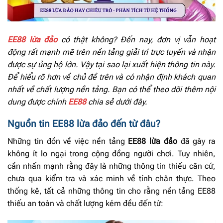
EE88 lừa đảo
có thật không? Đến nay, đơn vị vẫn hoạt
động rất mạnh mẽ trên nền tảng giải trí trực tuyến và nhận
được sự ủng hộ lớn. Vậy tại sao lại xuất hiện thông tin này.
Để hiểu rõ hơn về chủ đề trên và có nhận định khách quan
nhất về chất lượng nền tảng. Bạn có thể theo dõi thêm nội
dung được chính
EE88
chia sẻ dưới đây.
Nguồn tin EE88 lừa đảo đến từ đâu?
Những tin đồn về việc nền tảng
EE88 lừa đảo
đã gây ra
không ít lo ngại trong cộng đồng người chơi. Tuy nhiên,
cần nhấn mạnh rằng đây là những thông tin thiếu căn cứ,
chưa qua kiểm tra và xác minh về tính chân thực. Theo
thống kê, tất cả những thông tin cho rằng nền tảng EE88
thiếu an toàn và chất lượng kém đều đến từ: