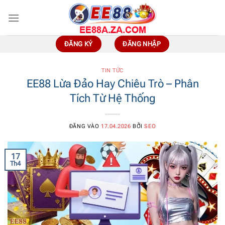
Bỏ
qua
nội
dung
ĐĂNG KÝ
ĐĂNG NHẬP
TIN TỨC
EE88 Lừa Đảo Hay Chiêu Trò – Phân
Tích Từ Hệ Thống
ĐĂNG VÀO
17.04.2026
BỞI
SEO
17
Th4