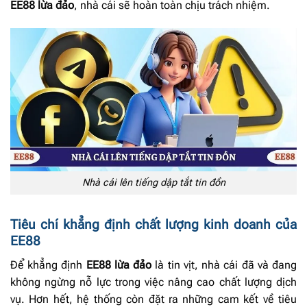
EE88 lừa đảo
, nhà cái sẽ hoàn toàn chịu trách nhiệm.
Nhà cái lên tiếng dập tắt tin đồn
Tiêu chí khẳng định chất lượng kinh doanh của
EE88
Để khẳng định
EE88 lừa đảo
là tin vịt, nhà cái đã và đang
không ngừng nỗ lực trong việc nâng cao chất lượng dịch
vụ. Hơn hết, hệ thống còn đặt ra những cam kết về tiêu