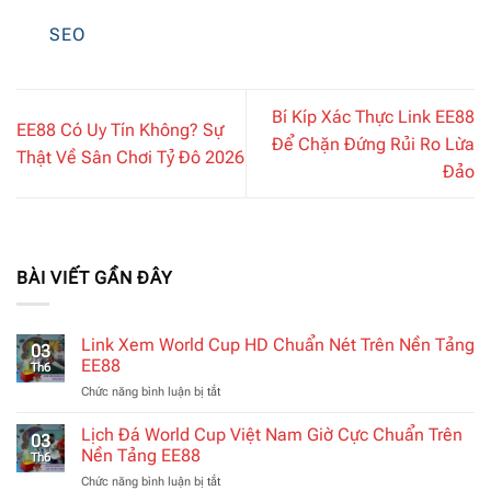
SEO
Bí Kíp Xác Thực Link EE88
EE88 Có Uy Tín Không? Sự
Để Chặn Đứng Rủi Ro Lừa
Thật Về Sân Chơi Tỷ Đô 2026
Đảo
BÀI VIẾT GẦN ĐÂY
Link Xem World Cup HD Chuẩn Nét Trên Nền Tảng
03
EE88
Th6
Chức năng bình luận bị tắt
ở
Link
Xem
Lịch Đá World Cup Việt Nam Giờ Cực Chuẩn Trên
03
World
Nền Tảng EE88
Th6
Cup
Chức năng bình luận bị tắt
ở
HD