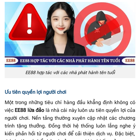
EE88 hợp tác với các nhà phát hành tên tuổi
Ưu tiên quyền lợi người chơi
Một trong những tiêu chí hàng đầu khẳng định không có
việc
EE88 lừa đảo
là nhà cái này luôn ưu tiên quyền lợi của
người chơi. Nền tảng thường xuyên cập nhật các chương
trình tặng thưởng. Đồng thời hệ thống luôn lắng nghe ý
kiến phản hồi từ người chơi để cải thiện dịch vụ. Đặc biệt,