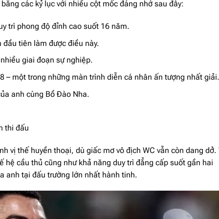
 bằng các kỷ lục với nhiều cột mốc đáng nhớ sau đây:
uy trì phong độ đỉnh cao suốt 16 năm.
 đầu tiên làm được điều này.
 nhiều giai đoạn sự nghiệp.
8 – một trong những màn trình diễn cá nhân ấn tượng nhất giải
 của anh cùng Bồ Đào Nha.
n thi đấu
h vị thế huyền thoại, dù giấc mơ vô địch WC vẫn còn dang dở.
hế hệ cầu thủ cũng như khả năng duy trì đẳng cấp suốt gần hai
ủa anh tại đấu trường lớn nhất hành tinh.