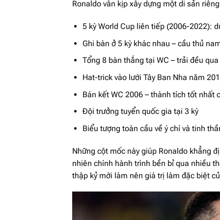
Ronaldo vẫn kịp xây dựng một di sản riêng
5 kỳ World Cup liên tiếp (2006-2022): d
Ghi bàn ở 5 kỳ khác nhau – cầu thủ nam
Tổng 8 bàn thắng tại WC – trải đều qua
Hat-trick vào lưới Tây Ban Nha năm 201
Bán kết WC 2006 – thành tích tốt nhất
Đội trưởng tuyển quốc gia tại 3 kỳ
Biểu tượng toàn cầu về ý chí và tinh thầ
Những cột mốc này giúp Ronaldo khẳng địn
nhiên chính hành trình bền bỉ qua nhiều t
thập kỷ mới làm nên giá trị làm đặc biệt c