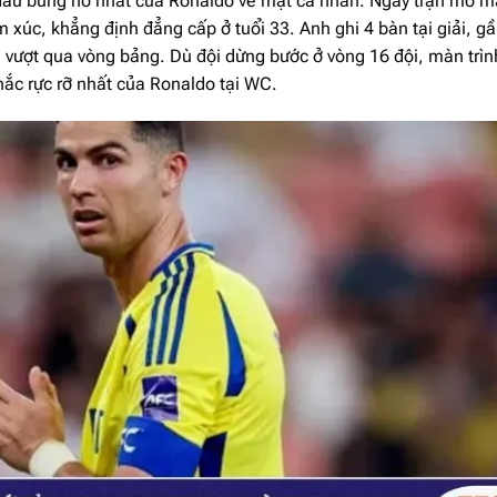
 đấu bùng nổ nhất của Ronaldo về mặt cá nhân. Ngay trận mở 
 xúc, khẳng định đẳng cấp ở tuổi 33. Anh ghi 4 bàn tại giải, g
vượt qua vòng bảng. Dù đội dừng bước ở vòng 16 đội, màn trìn
ắc rực rỡ nhất của Ronaldo tại WC.