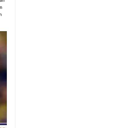
màn
ần
h