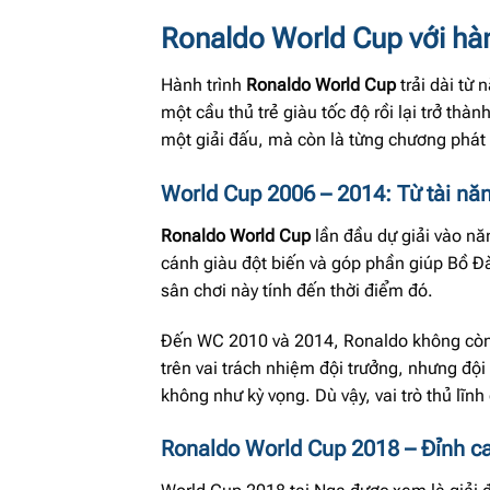
Ronaldo World Cup với hàn
Hành trình
Ronaldo World Cup
trải dài từ
một cầu thủ trẻ giàu tốc độ rồi lại trở thà
một giải đấu, mà còn là từng chương phát 
World Cup 2006 – 2014: Từ tài năng
Ronaldo World Cup
lần đầu dự giải vào năm
cánh giàu đột biến và góp phần giúp Bồ Đào
sân chơi này tính đến thời điểm đó.
Đến WC 2010 và 2014, Ronaldo không còn l
trên vai trách nhiệm đội trưởng, nhưng đội
không như kỳ vọng. Dù vậy, vai trò thủ lĩn
Ronaldo World Cup 2018 – Đỉnh c