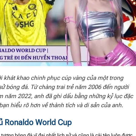
ới khát khao chinh phục cúp vàng của một trong
 sử bóng đá. Từ chàng trai trẻ năm 2006 đến người
ệm năm 2022, anh đã ghi dấu bằng những kỷ lục đặc
bạn hiểu rõ hơn về thành tích và di sản của anh.
thủ Ronaldo World Cup
tượng bóng đá vĩ đại nhất lịch sử và cũng là cái tên luôn được