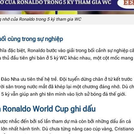
g nhớ của Ronaldo trong 5 kỳ tham gia WC
ối cùng trong sự nghiệp
ĩa đặc biệt, Ronaldo bước vào giải trong bối cảnh sự nghiệp c
u thủ đầu tiên ghi bàn ở 5 kỳ WC khác nhau, một cột mốc mang
 Đào Nha ưu tiên thế hệ trẻ. Đội tuyển dừng chân ở tứ kết trước
rời sân trong nước mắt đã khép lại một chương đáng nhớ. Dù c
5 kỳ vẫn giúp anh ghi tên mình vào lịch sử bóng đá thế giới.
ản Ronaldo World Cup ghi dấu
ược nhắc đến bởi số lần tham dự mà còn bởi những dấu ấn cá
lớn nhất hành tinh. Dù chưa từng nâng cao cúp vàng, Cristiano