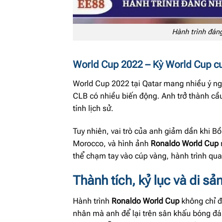
Hành trình đán
World Cup 2022 – Kỳ World Cup cu
World Cup 2022 tại Qatar mang nhiều ý ngh
CLB có nhiều biến động. Anh trở thành cầ
tính lịch sử.
Tuy nhiên, vai trò của anh giảm dần khi Bồ
Morocco, và hình ảnh
Ronaldo World Cup
thể chạm tay vào cúp vàng, hành trình qua 
Thành tích, kỷ lục và di s
Hành trình
Ronaldo World Cup
không chỉ đ
nhân mà anh để lại trên sân khấu bóng đá 