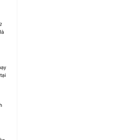
ừ
là
hạy
tại
h