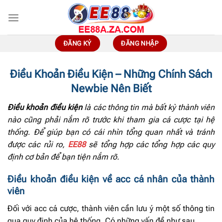
Bỏ
qua
nội
dung
ĐĂNG KÝ
ĐĂNG NHẬP
Điều Khoản Điều Kiện – Những Chính Sách
Newbie Nên Biết
Điều khoản điều kiện
là các thông tin mà bất kỳ thành viên
nào cũng phải nắm rõ trước khi tham gia cá cược tại hệ
thống. Để giúp bạn có cái nhìn tổng quan nhất và tránh
được các rủi ro,
EE88
sẽ tổng hợp các tổng hợp các quy
định cơ bản để bạn tiện nắm rõ.
Điều khoản điều kiện về acc cá nhân của thành
viên
Đối với acc cá cược, thành viên cần lưu ý một số thông tin
qua quy định của hệ thống. Có những vấn đề như sau.