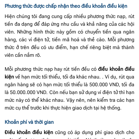
Phương thức được chấp nhận theo điều khoản điều kiện
Hiện chúng tôi đang cung cấp nhiều phương thức nạp, rút
tiền đa dạng để đáp ứng nhu cầu và khả năng của các hội
viên. Những hình thức này gồm có chuyển tiền qua ngân
hàng, các ví điện tử, tiền mã hoá và thẻ cào. Mỗi phương
thức ở trên đều có ưu điểm, hạn chế riêng biệt mà thành
viên cần nắm rõ.
Mỗi phương thức nạp hay rút tiền đều có
điều khoản điều
kiện
về hạn mức tối thiểu, tối đa khác nhau. . Ví dụ, rút qua
ngân hàng sẽ có hạn mức tối thiểu là 500.000 VND, tối đa
là 50.000.000 VND. Còn nếu bạn sử dụng ví điện tử thì hạn
mức này có thể khác nhau. Vậy nên, nên kiểm tra các hạn
mức cụ thể trước khi thực hiện giao dịch tại hệ thống.
Khoản phí và thời gian
Điều khoản điều kiện
cũng có áp dụng phí giao dịch cho