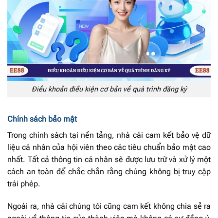
Điều khoản điều kiện cơ bản về quá trình đăng ký
Chính sách bảo mật
Trong chính sách tại nền tảng, nhà cái cam kết bảo vệ dữ
liệu cá nhân của hội viên theo các tiêu chuẩn bảo mật cao
nhất. Tất cả thông tin cá nhân sẽ được lưu trữ và xử lý một
cách an toàn để chắc chắn rằng chúng không bị truy cập
trái phép.
Ngoài ra, nhà cái chúng tôi cũng cam kết không chia sẻ ra