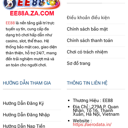
Điều khoản điều kiện
EE88
là nền tảng giải trí trực
Chính sách bảo mật
tuyến uy tín, cung cấp đa
dạng trò chơi hấp dẫn như
Chính sách thanh toán
casino, slot, thể thao. Hệ
thống bảo mật cao, giao diện
Chơi có trách nhiệm
thân thiện, hỗ trợ 24/7, mang
đến trải nghiệm mượt mà và
Sơ đồ trang
an toàn cho người chơi.
HƯỚNG DẪN THAM GIA
THÔNG TIN LIÊN HỆ
Thương Hiệu : EE88
Hướng Dẫn Đăng Ký
Địa Chỉ : 279A P. Quan
Nhân, Tổ 16, Thanh
Xuân, Hà Nội, Vietnam
Hướng Dẫn Đăng Nhập
Website :
https://aerodata.in/
Hướng Dẫn Nạp Tiền