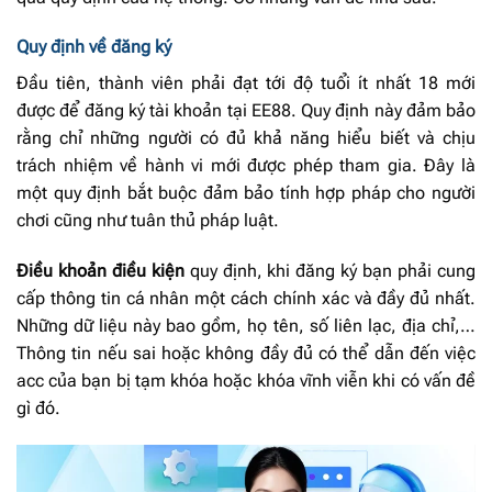
Quy định về đăng ký
Đầu tiên, thành viên phải đạt tới độ tuổi ít nhất 18 mới
được để đăng ký tài khoản tại EE88. Quy định này đảm bảo
rằng chỉ những người có đủ khả năng hiểu biết và chịu
trách nhiệm về hành vi mới được phép tham gia. Đây là
một quy định bắt buộc đảm bảo tính hợp pháp cho người
chơi cũng như tuân thủ pháp luật.
Điều khoản điều kiện
quy định, khi đăng ký bạn phải cung
cấp thông tin cá nhân một cách chính xác và đầy đủ nhất.
Những dữ liệu này bao gồm, họ tên, số liên lạc, địa chỉ,…
Thông tin nếu sai hoặc không đầy đủ có thể dẫn đến việc
acc của bạn bị tạm khóa hoặc khóa vĩnh viễn khi có vấn đề
gì đó.